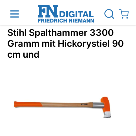
Direkt zum Inhalt
View ca
Stihl Spalthammer 3300
Gramm mit Hickorystiel 90
cm und
inen
Das Unternehmen
Standorte
News Blog