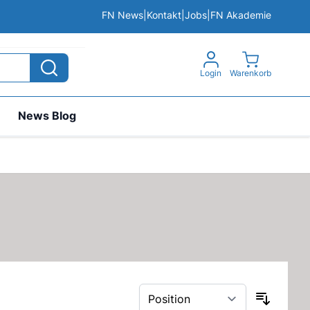
FN News
|
Kontakt
|
Jobs
|
FN Akademie
View cart, 
Login
Warenkorb
News Blog