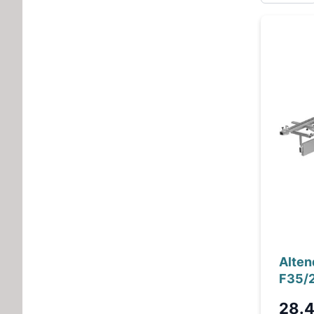
Alten
F35/
28.4