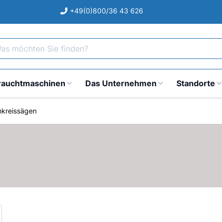
+49(0)800/36 43 626
s möchten Sie finden?
rauchtmaschinen
Das Unternehmen
Standorte
hkreissägen