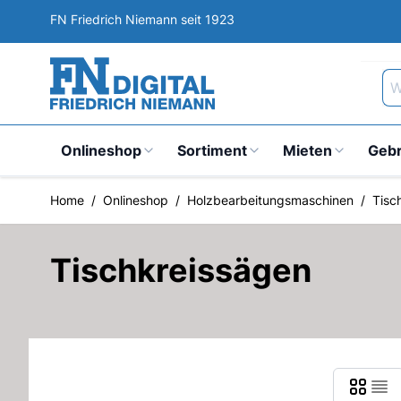
Direkt zum Inhalt
FN Friedrich Niemann seit 1923
Wa
Onlineshop
Sortiment
Mieten
Geb
Home
/
Onlineshop
/
Holzbearbeitungsmaschinen
/
Tisc
Tischkreissägen