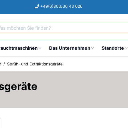
+49(0)800/36 43 626
s möchten Sie finden?
rauchtmaschinen
Das Unternehmen
Standorte
r
/
Sprüh- und Extraktionsgeräte
nsgeräte