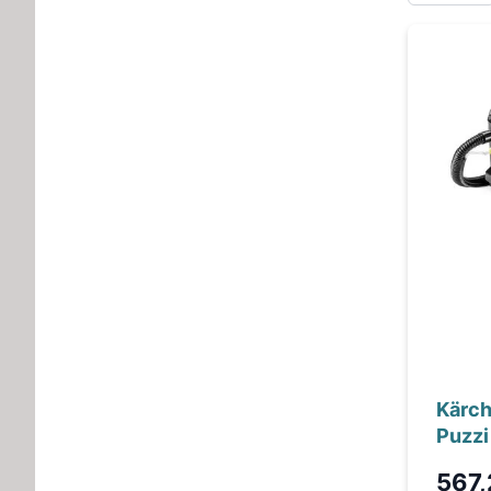
Kärc
Puzzi
567,