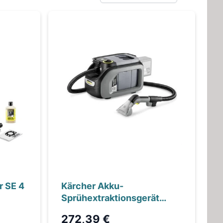
 SE 4
Kärcher Akku-
Sprühextraktionsgerät
Puzzi 2/1 Bp *INT
272,39 €