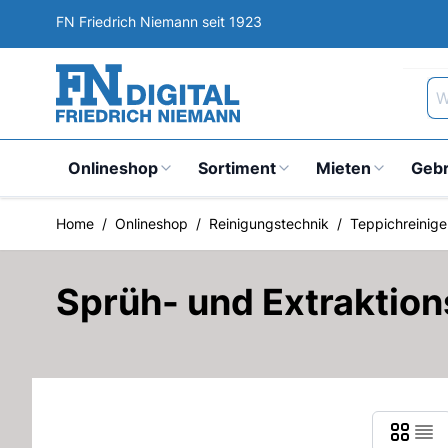
Direkt zum Inhalt
FN Friedrich Niemann seit 1923
Wa
Onlineshop
Sortiment
Mieten
Geb
Home
/
Onlineshop
/
Reinigungstechnik
/
Teppichreinige
Sprüh- und Extraktio