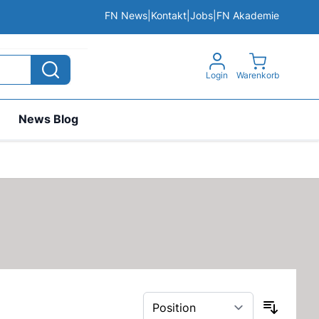
FN News
|
Kontakt
|
Jobs
|
FN Akademie
View cart, 
Login
Warenkorb
News Blog