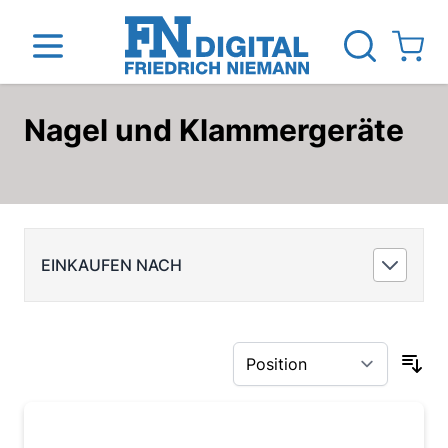
View ca
Nagel und Klammergeräte
Direkt zum Inhalt
inen
Das Unternehmen
Standorte
News Blog
EINKAUFEN NACH