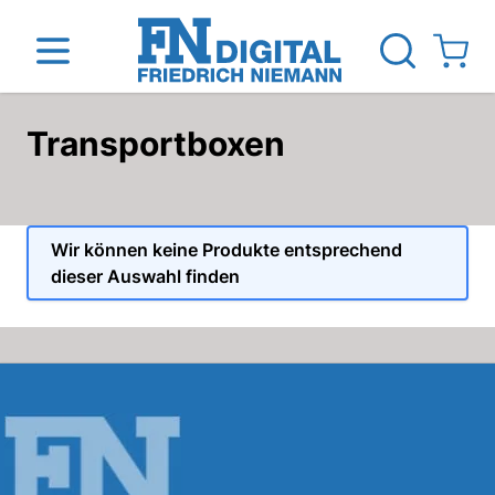
View ca
Transportboxen
Direkt zum Inhalt
inen
Das Unternehmen
Standorte
News Blog
Wir können keine Produkte entsprechend
dieser Auswahl finden