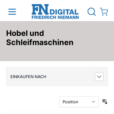
View ca
Hobel und
Direkt zum Inhalt
Schleifmaschinen
inen
Das Unternehmen
Standorte
News Blog
EINKAUFEN NACH