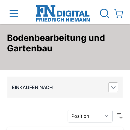
View ca
Bodenbearbeitung und
Direkt zum Inhalt
Gartenbau
inen
Das Unternehmen
Standorte
News Blog
EINKAUFEN NACH