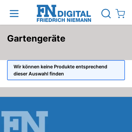
View ca
Gartengeräte
Direkt zum Inhalt
inen
Das Unternehmen
Standorte
News Blog
Wir können keine Produkte entsprechend
dieser Auswahl finden