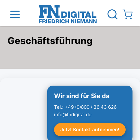
View ca
Geschäftsführung
Direkt zum Inhalt
inen
Das Unternehmen
Standorte
News Blog
Wir sind für Sie da
Tel.:
+49 (0)800 / 36 43 626
info@fndigital.de
Jetzt Kontakt aufnehmen!