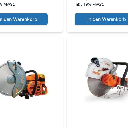
9% MwSt.
Inkl. 19% MwSt.
y, für 18...
HD Box
In den Warenkorb
In den Warenkorb