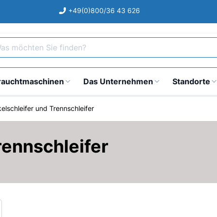
+49(0)800/36 43 626
s möchten Sie finden?
rauchtmaschinen
Das Unternehmen
Standorte
elschleifer und Trennschleifer
rennschleifer