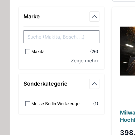
Marke
Makita
(26)
Zeige mehr+
Sonderkategorie
Messe Berlin Werkzeuge
(1)
Milwa
Hochl
fer M
398
FHSA