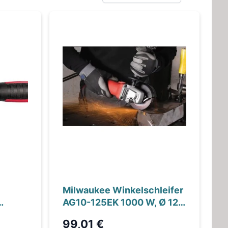
Milwaukee Winkelschleifer
AG10-125EK 1000 W, Ø 125
hne
mm
99,01 €
 in