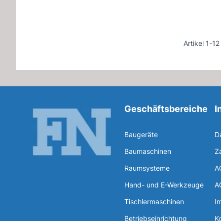
Artikel 1-1
Geschäftsbereiche
I
Baugeräte
D
Baumaschinen
Z
Raumsysteme
A
Hand- und E-Werkzeuge
A
Tischlermaschinen
I
Betriebseinrichtung
K