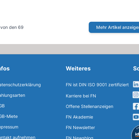
2 von den 69
Mehr Artikel anzeige
nfos
Weiteres
So
atenschutzerklärung
FN ist DIN ISO 9001 zertifiziert
ahlungsarten
Karriere bei FN
GB
Offene Stellenanzeigen
GB-Miete
FN Akademie
mpressum
FN Newsletter
ontakt aufnehmen
FN Newsblog