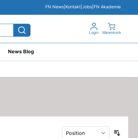
FN News
|
Kontakt
|
Jobs
|
FN Akademie
View cart, 
Login
Warenkorb
News Blog