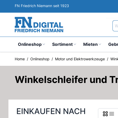
Direkt zum Inhalt
FN Friedrich Niemann seit 1923
Wa
Onlineshop
Sortiment
Mieten
Geb
Home
/
Onlineshop
/
Motor und Elektrowerkzeuge
/
Wink
Winkelschleifer und T
EINKAUFEN NACH