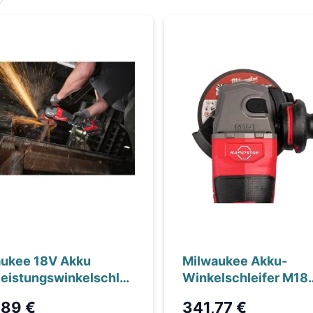
ukee 18V Akku
Milwaukee Akku-
eistungswinkelschlei
Winkelschleifer M18
18
FHSAG125XB2-0X o
,89 €
341,77 €
GO180VXPDB2-0X,
Akku, ohne Ladegerät,