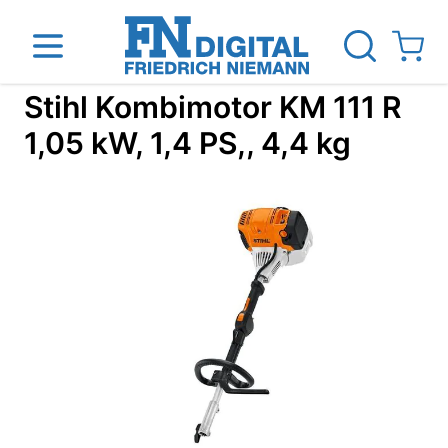
Direkt zum Inhalt
View ca
Stihl Kombimotor KM 111 R
1,05 kW, 1,4 PS,, 4,4 kg
inen
Das Unternehmen
Standorte
News Blog