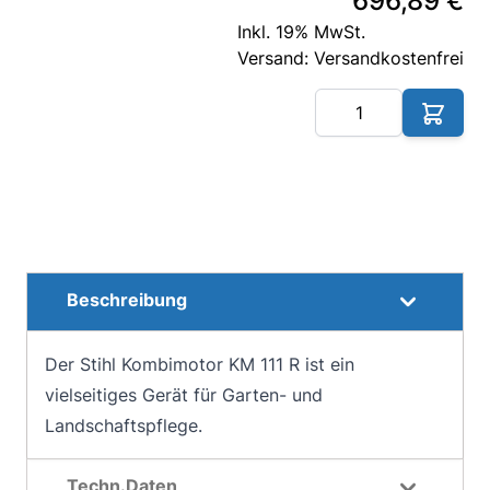
696,89 €
Inkl. 19% MwSt.
Versand: Versandkostenfrei
Me
Beschreibung
Der Stihl Kombimotor KM 111 R ist ein
vielseitiges Gerät für Garten- und
Landschaftspflege.
Techn.Daten