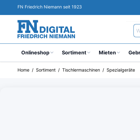
Direkt zum Inhalt
FN Friedrich Niemann seit 1923
Wa
Onlineshop
Sortiment
Mieten
Geb
Home
/
Sortiment
/
Tischlermaschinen
/
Spezialgeräte