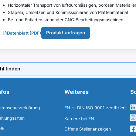
Horizontaler Transport von luftdurchlässigen, porösen Materialie
Stapeln, Umsetzen und Kommissionieren von Plattenmaterial
Be- und Entladen stehender CNC‑Bearbeitungsmaschinen
Produkt anfragen
Datenblatt (PDF)
hl finden
nfos
Weiteres
So
atenschutzerklärung
FN ist DIN ISO 9001 zertifiziert
ahlungsarten
Karriere bei FN
GB
Offene Stellenanzeigen