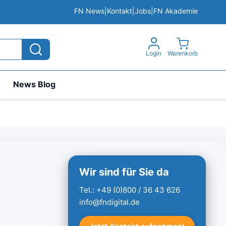
FN News
|
Kontakt
|
Jobs
|
FN Akademie
View cart, 
Login
Warenkorb
News Blog
Wir sind für Sie da
Tel.:
+49 (0)800 / 36 43 626
info@fndigital.de