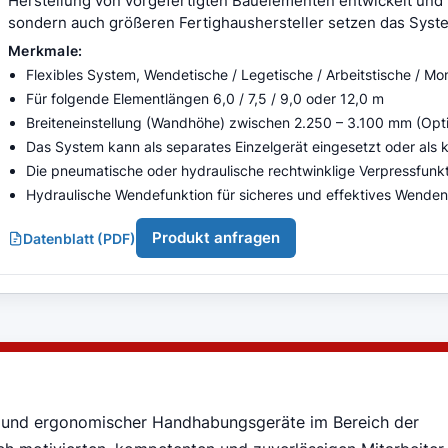
Herstellung von vorgefertigten Bauelementen entwickelt und n
sondern auch größeren Fertighaushersteller setzen das System
Merkmale:
Flexibles System, Wendetische / Legetische / Arbeitstische / Mo
Für folgende Elementlängen 6,0 / 7,5 / 9,0 oder 12,0 m
Breiteneinstellung (Wandhöhe) zwischen 2.250 – 3.100 mm (Op
Das System kann als separates Einzelgerät eingesetzt oder als k
Die pneumatische oder hydraulische rechtwinklige Verpressfunktio
Hydraulische Wendefunktion für sicheres und effektives Wende
Produkt anfragen
Datenblatt (PDF)
er und ergonomischer Handhabungsgeräte im Bereich der