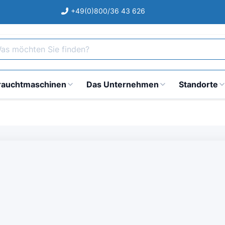
+49(0)800/36 43 626
s möchten Sie finden?
rauchtmaschinen
Das Unternehmen
Standorte