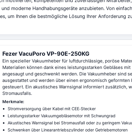
h motivierten, kompetenten und zuverlässigen Mitarbeiter,
e und moderne Handhabungsgeräte anzubieten. Von einfac
les, um Ihnen die bestmögliche Lösung Ihrer Anforderung z
Fezer VacuPoro VP-90E-250KG
Ein spezieller Vakuumheber für luftdurchlässige, poröse Mate
Materialien können dank eines leistungsstarken Gebläses mi
angesaugt und geschwenkt werden. Die Vakuumheber sind se
ausgestattet und werden über einen ergonomisch geformten 
gesteuert. Ein akustisches Warnsignal informiert zusätzlich, 
Stromausfalls.
Merkmale:
Stromversorgung über Kabel mit CEE‑Stecker
Leistungsstarker Vakuumgebläsemotor mit Schwungrad
Akustisches Warnsignal bei Stromausfall oder zu geringem Vak
Schwenken über Linearantriebszylinder oder Getriebemotoren