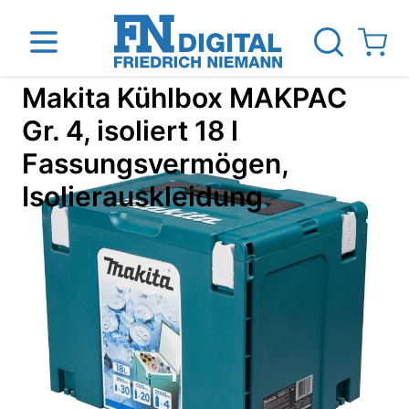
Direkt zum Inhalt
View ca
Makita Kühlbox MAKPAC
Gr. 4, isoliert 18 l
Fassungsvermögen,
inen
Das Unternehmen
Standorte
News Blog
Isolierauskleidung