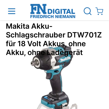
Direkt zum Inhalt
View ca
Makita Akku-
Schlagschrauber DTW701Z
für 18 Volt Akkus, ohne
inen
Das Unternehmen
Standorte
News Blog
Akku, ohne Ladegerät