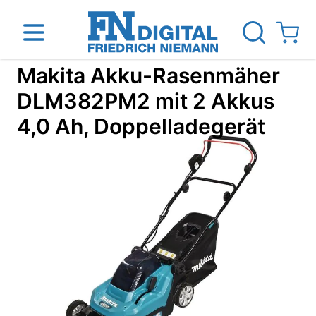
Direkt zum Inhalt
View ca
Makita Akku-Rasenmäher
DLM382PM2 mit 2 Akkus
4,0 Ah, Doppelladegerät
inen
Das Unternehmen
Standorte
News Blog