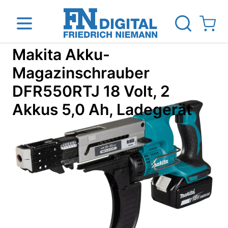
Direkt zum Inhalt
View ca
Makita Akku-
Magazinschrauber
DFR550RTJ 18 Volt, 2
inen
Das Unternehmen
Standorte
News Blog
Akkus 5,0 Ah, Ladegerät