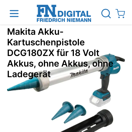
Direkt zum Inhalt
View ca
Makita Akku-
Kartuschenpistole
DCG180ZX für 18 Volt
inen
Das Unternehmen
Standorte
News Blog
Akkus, ohne Akkus, ohne
Ladegerät