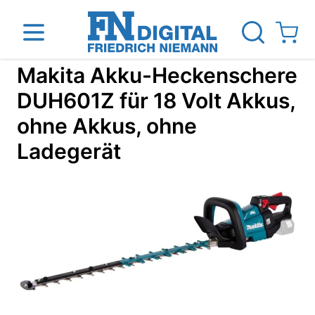
Direkt zum Inhalt
View ca
Makita Akku-Heckenschere
DUH601Z für 18 Volt Akkus,
ohne Akkus, ohne
inen
Das Unternehmen
Standorte
News Blog
Ladegerät