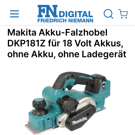
Direkt zum Inhalt
View ca
Makita Akku-Falzhobel
DKP181Z für 18 Volt Akkus,
ohne Akku, ohne Ladegerät
inen
Das Unternehmen
Standorte
News Blog