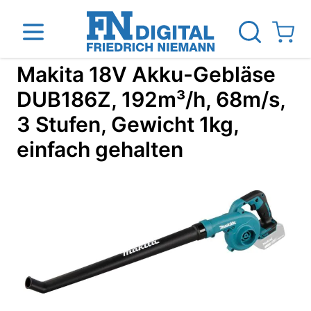
Direkt zum Inhalt
View ca
Makita 18V Akku-Gebläse
DUB186Z, 192m³/h, 68m/s,
3 Stufen, Gewicht 1kg,
inen
Das Unternehmen
Standorte
News Blog
einfach gehalten