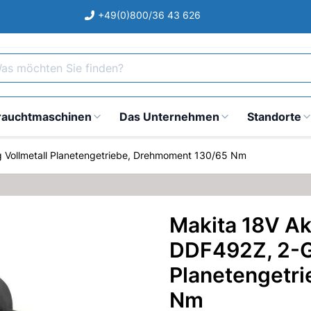
+49(0)800/36 43 626
s möchten Sie finden?
rauchtmaschinen
Das Unternehmen
Standorte
 Vollmetall Planetengetriebe, Drehmoment 130/65 Nm
Makita 18V A
DDF492Z, 2-G
Planetengetr
Nm