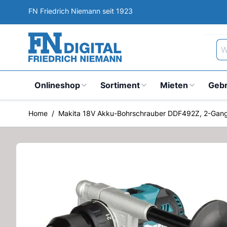
Direkt zum Inhalt
FN Friedrich Niemann seit 1923
Wa
Onlineshop
Sortiment
Mieten
Geb
Home
/
Makita 18V Akku-Bohrschrauber DDF492Z, 2-Gang