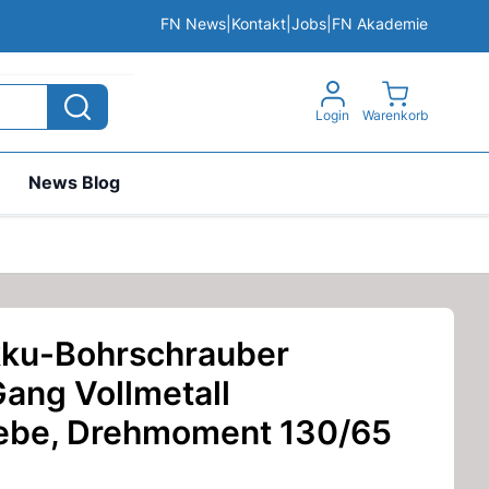
FN News
|
Kontakt
|
Jobs
|
FN Akademie
View cart, 
Login
Warenkorb
News Blog
kku-Bohrschrauber
ang Vollmetall
iebe, Drehmoment 130/65