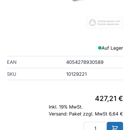
Auf Lager
EAN
4054278930589
SKU
10129221
427,21 €
Inkl. 19% MwSt.
Versand: Paket zzgl. MwSt 6,64 €
Me