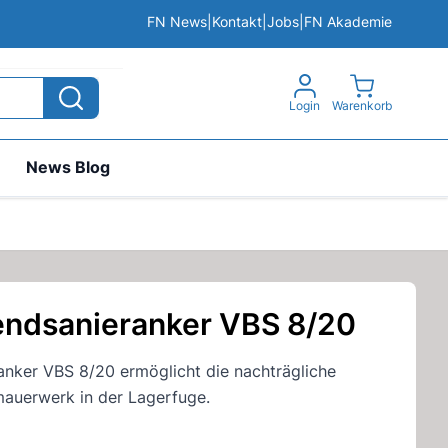
FN News
|
Kontakt
|
Jobs
|
FN Akademie
View cart, 
Login
Warenkorb
News Blog
endsanieranker VBS 8/20
anker VBS 8/20 ermöglicht die nachträgliche
auerwerk in der Lagerfuge.