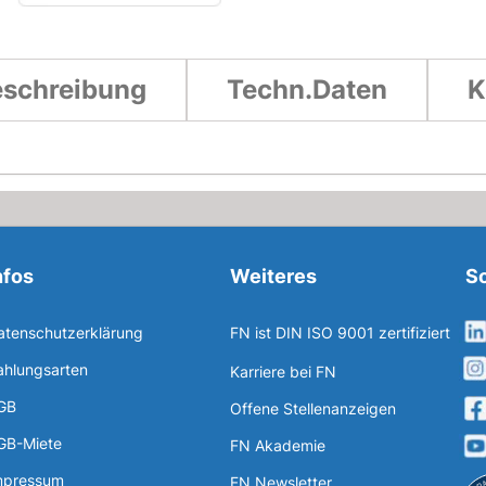
schreibung
Techn.Daten
K
nfos
Weiteres
So
atenschutzerklärung
FN ist DIN ISO 9001 zertifiziert
ahlungsarten
Karriere bei FN
GB
Offene Stellenanzeigen
GB-Miete
FN Akademie
mpressum
FN Newsletter