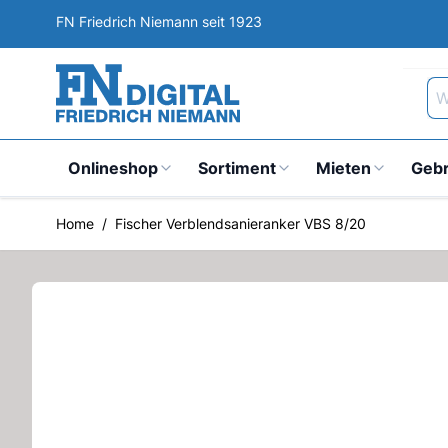
Direkt zum Inhalt
FN Friedrich Niemann seit 1923
Wa
Onlineshop
Sortiment
Mieten
Geb
Home
/
Fischer Verblendsanieranker VBS 8/20