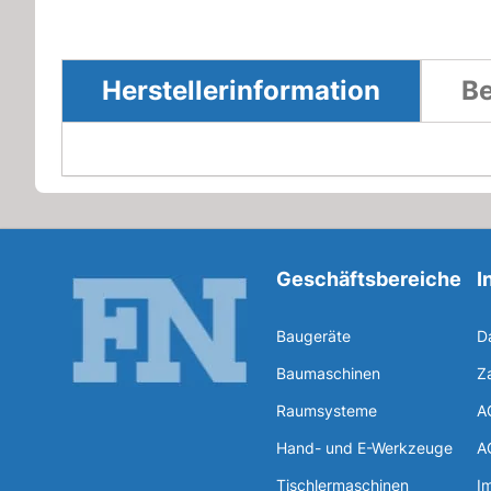
Herstellerinformation
Be
Geschäftsbereiche
I
Baugeräte
D
Baumaschinen
Z
Raumsysteme
A
Hand- und E-Werkzeuge
A
Tischlermaschinen
I