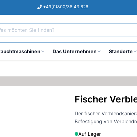
+49(0)800/36 43 626
s möchten Sie finden?
rauchtmaschinen
Das Unternehmen
Standorte
Fischer Verbl
Der fischer Verblendsanier
Befestigung von Verblendm
Auf Lager