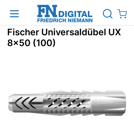
Direkt zum Inhalt
View ca
Fischer Universaldübel UX
8x50 (100)
inen
Das Unternehmen
Standorte
News Blog