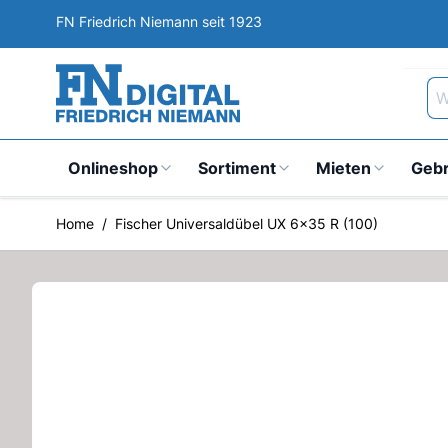
Direkt zum Inhalt
FN Friedrich Niemann seit 1923
Wa
Onlineshop
Sortiment
Mieten
Geb
Home
/
Fischer Universaldübel UX 6x35 R (100)