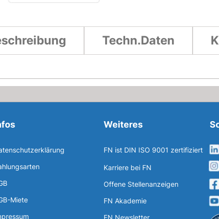
schreibung
Techn.Daten
K
nfos
Weiteres
So
atenschutzerklärung
FN ist DIN ISO 9001 zertifiziert
ahlungsarten
Karriere bei FN
GB
Offene Stellenanzeigen
GB-Miete
FN Akademie
mpressum
FN Newsletter