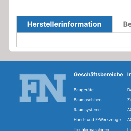
Herstellerinformation
Be
Geschäftsbereiche
I
Baugeräte
D
Baumaschinen
Z
Raumsysteme
A
Hand- und E-Werkzeuge
A
Tischlermaschinen
I