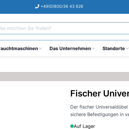
+49(0)800/36 43 626
s möchten Sie finden?
rauchtmaschinen
Das Unternehmen
Standorte
Fischer Unive
Der fischer Universaldübel 
sichere Befestigungen in v
Auf Lager