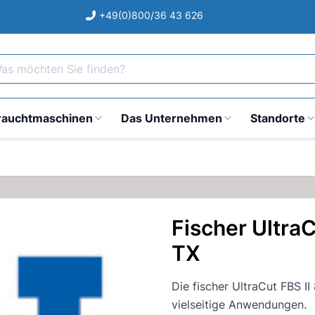
+49(0)800/36 43 626
s möchten Sie finden?
rauchtmaschinen
Das Unternehmen
Standorte
Fischer Ultra
TX
Die fischer UltraCut FBS I
vielseitige Anwendungen.