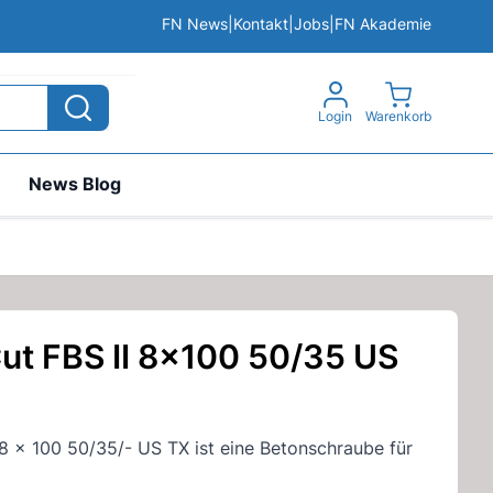
FN News
|
Kontakt
|
Jobs
|
FN Akademie
View cart, 
Login
Warenkorb
News Blog
Cut FBS II 8x100 50/35 US
I 8 x 100 50/35/- US TX ist eine Betonschraube für