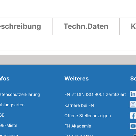
schreibung
Techn.Daten
K
nfos
Weiteres
So
atenschutzerklärung
FN ist DIN ISO 9001 zertifiziert
ahlungsarten
Karriere bei FN
GB
Offene Stellenanzeigen
GB-Miete
FN Akademie
mpressum