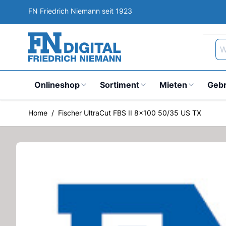
Direkt zum Inhalt
FN Friedrich Niemann seit 1923
Wa
Onlineshop
Sortiment
Mieten
Geb
Home
/
Fischer UltraCut FBS II 8x100 50/35 US TX