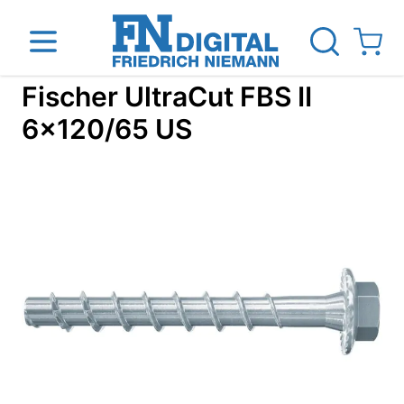
Direkt zum Inhalt
View ca
Fischer UltraCut FBS II
6x120/65 US
inen
Das Unternehmen
Standorte
News Blog