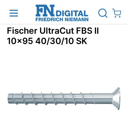
Direkt zum Inhalt
View ca
Fischer UltraCut FBS II
10x95 40/30/10 SK
inen
Das Unternehmen
Standorte
News Blog