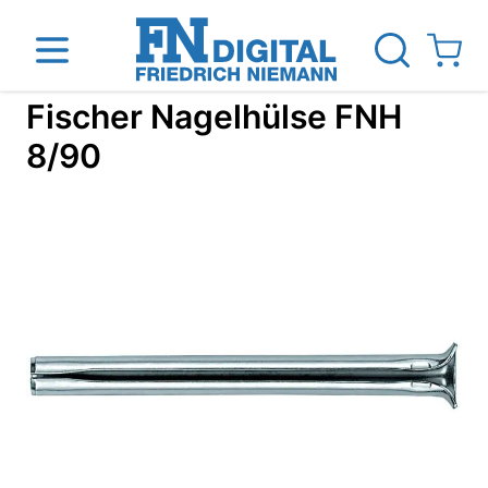
Direkt zum Inhalt
View ca
Fischer Nagelhülse FNH
8/90
htmaschinen
Das Unternehmen
Standorte
News Blo