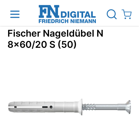
Direkt zum Inhalt
View ca
Fischer Nageldübel N
8x60/20 S (50)
inen
Das Unternehmen
Standorte
News Blog