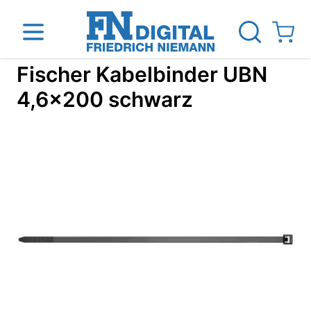
Direkt zum Inhalt
View ca
Fischer Kabelbinder UBN
4,6x200 schwarz
inen
Das Unternehmen
Standorte
News Blog