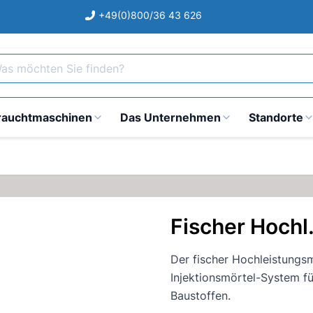
+49(0)800/36 43 626
s möchten Sie finden?
rauchtmaschinen
Das Unternehmen
Standorte
Fischer Hochl
Der fischer Hochleistungsmö
Injektionsmörtel-System fü
Baustoffen.