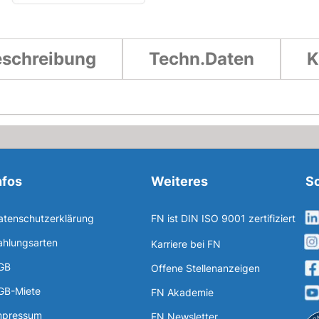
schreibung
Techn.Daten
K
nfos
Weiteres
So
atenschutzerklärung
FN ist DIN ISO 9001 zertifiziert
ahlungsarten
Karriere bei FN
GB
Offene Stellenanzeigen
GB-Miete
FN Akademie
mpressum
FN Newsletter