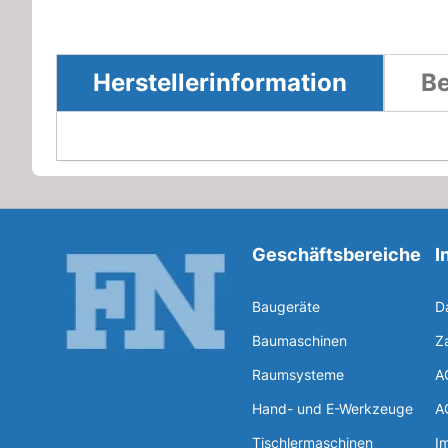
Herstellerinformation
Be
Geschäftsbereiche
I
Baugeräte
D
Baumaschinen
Z
Raumsysteme
A
Hand- und E-Werkzeuge
A
Tischlermaschinen
I