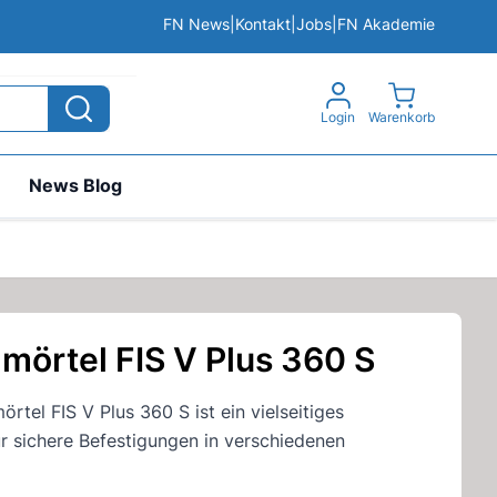
FN News
|
Kontakt
|
Jobs
|
FN Akademie
View cart, 
Login
Warenkorb
News Blog
.mörtel FIS V Plus 360 S
rtel FIS V Plus 360 S ist ein vielseitiges
r sichere Befestigungen in verschiedenen