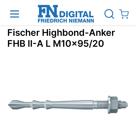
Direkt zum Inhalt
View ca
Fischer Highbond-Anker
FHB II-A L M10x95/20
inen
Das Unternehmen
Standorte
News Blog