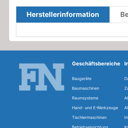
Herstellerinformation
Be
Geschäftsbereiche
I
Baugeräte
D
Baumaschinen
Z
Raumsysteme
A
Hand- und E-Werkzeuge
A
Tischlermaschinen
I
Betriebseinrichtung
K