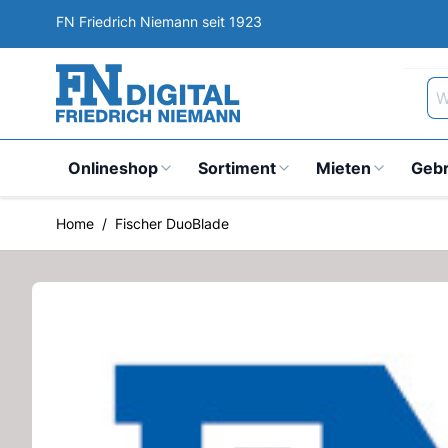
Direkt zum Inhalt
FN Friedrich Niemann seit 1923
Wa
Onlineshop
Sortiment
Mieten
Geb
Home
/
Fischer DuoBlade