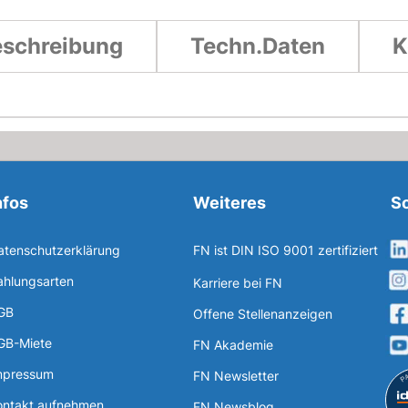
schreibung
Techn.Daten
K
nfos
Weiteres
So
atenschutzerklärung
FN ist DIN ISO 9001 zertifiziert
ahlungsarten
Karriere bei FN
GB
Offene Stellenanzeigen
GB-Miete
FN Akademie
mpressum
FN Newsletter
ontakt aufnehmen
FN Newsblog