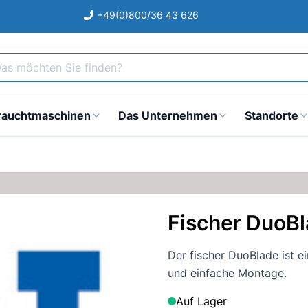
+49(0)800/36 43 626
s möchten Sie finden?
rauchtmaschinen
Das Unternehmen
Standorte
Fischer DuoB
Der fischer DuoBlade ist e
und einfache Montage.
Auf Lager