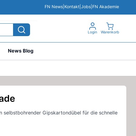
FN News
|
Kontakt
|
Jobs
|
FN Akademie
View cart, 
Login
Warenkorb
News Blog
lade
in selbstbohrender Gipskartondübel für die schnelle