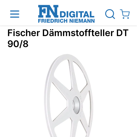
Direkt zum Inhalt
View ca
Fischer Dämmstoffteller DT
90/8
inen
Das Unternehmen
Standorte
News Blog