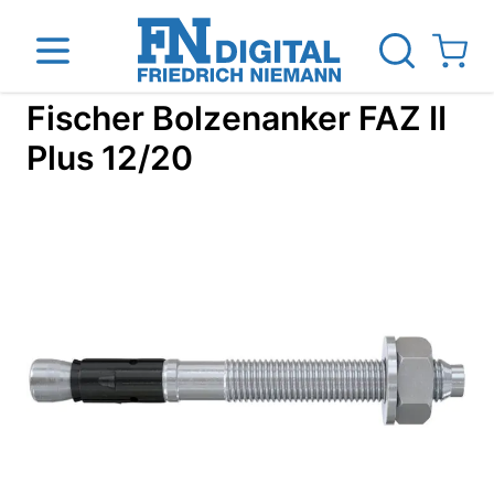
Direkt zum Inhalt
View ca
Fischer Bolzenanker FAZ II
Plus 12/20
inen
Das Unternehmen
Standorte
News Blog