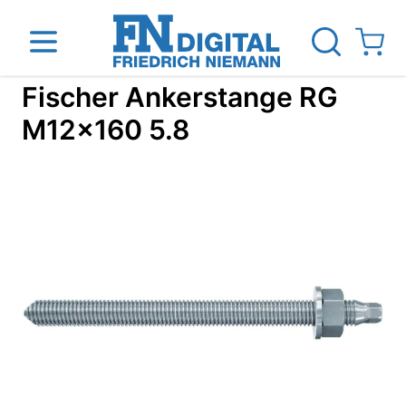
Direkt zum Inhalt
View ca
Fischer Ankerstange RG
M12x160 5.8
inen
Das Unternehmen
Standorte
News Blog