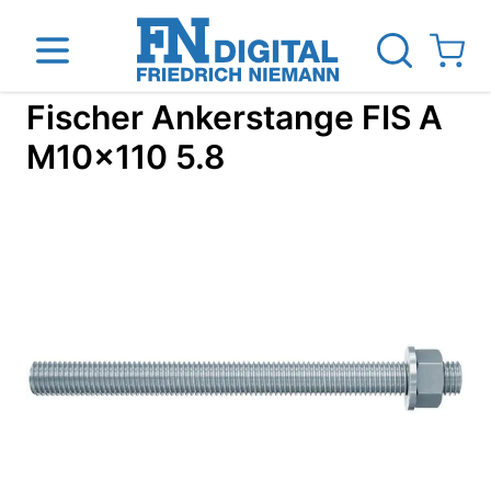
Direkt zum Inhalt
View ca
Fischer Ankerstange FIS A
M10x110 5.8
inen
Das Unternehmen
Standorte
News Blog