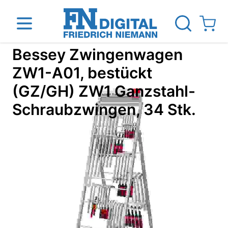
Direkt zum Inhalt
View ca
Bessey Zwingenwagen
ZW1-A01, bestückt
(GZ/GH) ZW1 Ganzstahl-
inen
Das Unternehmen
Standorte
News Blog
Schraubzwingen, 34 Stk.