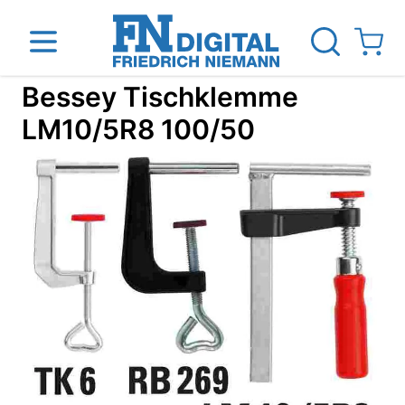
Direkt zum Inhalt
View ca
Bessey Tischklemme
LM10/5R8 100/50
inen
Das Unternehmen
Standorte
News Blog