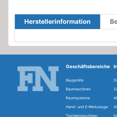
Herstellerinformation
Be
Geschäftsbereiche
I
Baugeräte
D
Baumaschinen
Z
Raumsysteme
A
Hand- und E-Werkzeuge
A
Tischlermaschinen
I