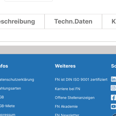
schreibung
Techn.Daten
K
nfos
Weiteres
So
atenschutzerklärung
FN ist DIN ISO 9001 zertifiziert
ahlungsarten
Karriere bei FN
GB
Offene Stellenanzeigen
GB-Miete
FN Akademie
mpressum
FN Newsletter