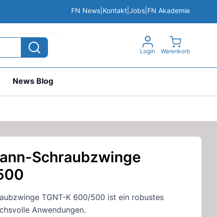
FN News
|
Kontakt
|
Jobs
|
FN Akademie
View cart, 
Login
Warenkorb
News Blog
pann-Schraubzwinge
500
raubzwinge TGNT-K 600/500 ist ein robustes
chsvolle Anwendungen.