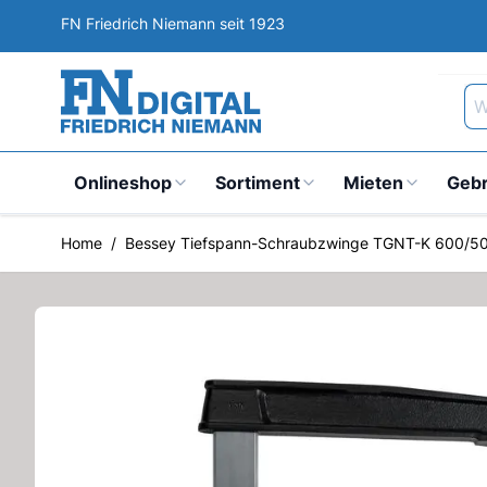
Direkt zum Inhalt
FN Friedrich Niemann seit 1923
Wa
Onlineshop
Sortiment
Mieten
Geb
Home
/
Bessey Tiefspann-Schraubzwinge TGNT-K 600/5