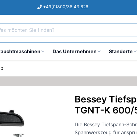
+49(0)800/36 43 626
s möchten Sie finden?
rauchtmaschinen
Das Unternehmen
Standorte
00
Bessey Tiefs
TGNT-K 600/
Die Bessey Tiefspann-Sch
Spannwerkzeug für anspru