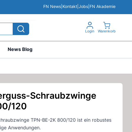
FN News
|
Kontakt
|
Jobs
|
FN Akademie
View cart, 
Login
Warenkorb
News Blog
erguss-Schraubzwinge
00/120
hraubzwinge TPN-BE-2K 800/120 ist ein robustes
tige Anwendungen.