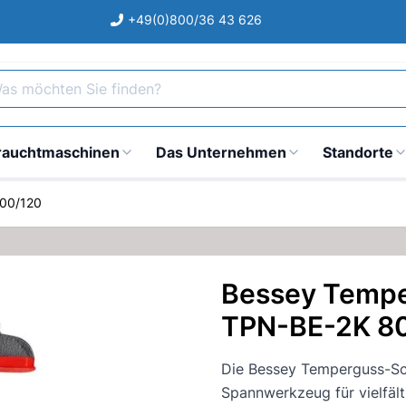
+49(0)800/36 43 626
s möchten Sie finden?
rauchtmaschinen
Das Unternehmen
Standorte
00/120
Bessey Temp
TPN-BE-2K 8
Die Bessey Temperguss-Sc
Spannwerkzeug für vielfäl