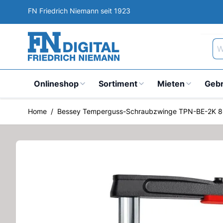
Direkt zum Inhalt
FN Friedrich Niemann seit 1923
Wa
Onlineshop
Sortiment
Mieten
Geb
Home
/
Bessey Temperguss-Schraubzwinge TPN-BE-2K 8