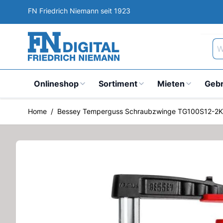
Direkt zum Inhalt
FN Friedrich Niemann seit 1923
Wa
Onlineshop
Sortiment
Mieten
Geb
Home
/
Bessey Temperguss Schraubzwinge TG100S12-2K