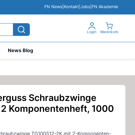
FN News
|
Kontakt
|
Jobs
|
FN Akademie
View cart, 
Login
Warenkorb
News Blog
rguss Schraubzwinge
2 Komponentenheft, 1000
chraubzwinge TG100S12-2K mit 2-Komponenten-