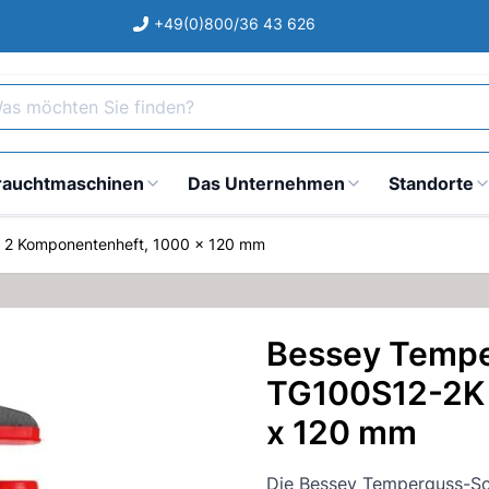
+49(0)800/36 43 626
s möchten Sie finden?
rauchtmaschinen
Das Unternehmen
Standorte
 2 Komponentenheft, 1000 x 120 mm
Bessey Tempe
TG100S12-2K 
x 120 mm
Die Bessey Temperguss-S