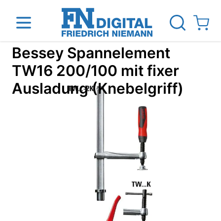
Direkt zum Inhalt
View ca
Bessey Spannelement
TW16 200/100 mit fixer
Ausladung (Knebelgriff)
inen
Das Unternehmen
Standorte
News Blog