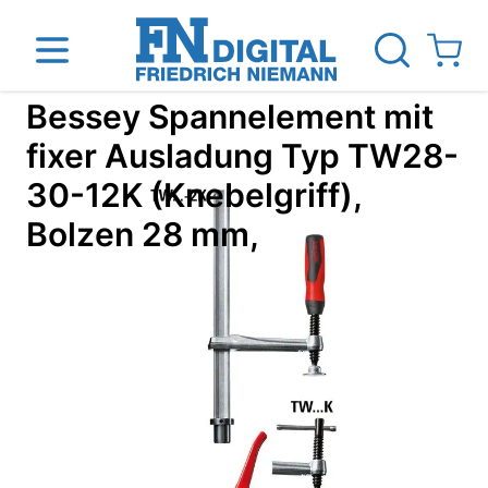
Direkt zum Inhalt
View ca
Bessey Spannelement mit
fixer Ausladung Typ TW28-
30-12K (Knebelgriff),
inen
Das Unternehmen
Standorte
News Blog
Bolzen 28 mm,