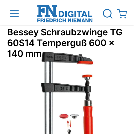
Direkt zum Inhalt
View ca
Bessey Schraubzwinge TG
60S14 Temperguß 600 x
140 mm
inen
Das Unternehmen
Standorte
News Blog