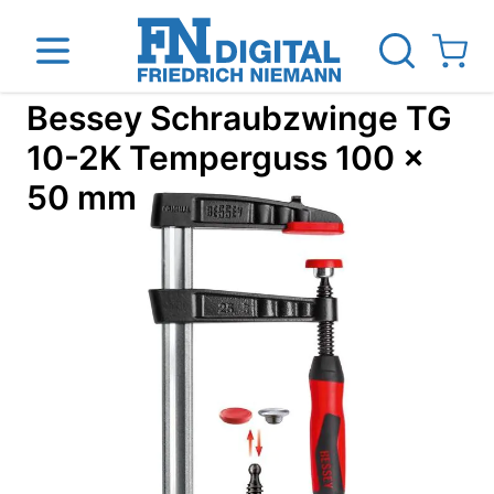
Direkt zum Inhalt
View ca
Bessey Schraubzwinge TG
10-2K Temperguss 100 x
50 mm
inen
Das Unternehmen
Standorte
News Blog