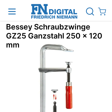
Direkt zum Inhalt
View ca
Bessey Schraubzwinge
GZ25 Ganzstahl 250 x 120
mm
inen
Das Unternehmen
Standorte
News Blog