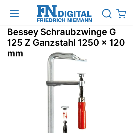
Direkt zum Inhalt
View ca
Bessey Schraubzwinge G
125 Z Ganzstahl 1250 x 120
mm
inen
Das Unternehmen
Standorte
News Blog