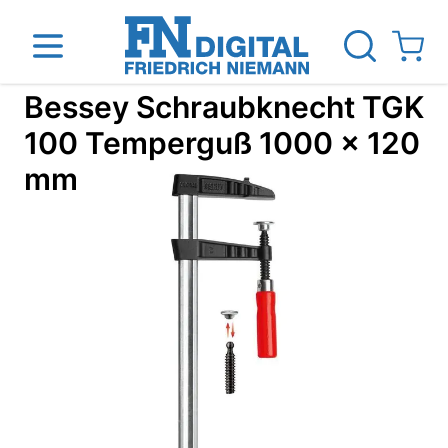
Direkt zum Inhalt
View ca
Bessey Schraubknecht TGK
100 Temperguß 1000 x 120
mm
inen
Das Unternehmen
Standorte
News Blog